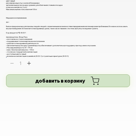
цвет серый
регулировка высоты с кнопкой блокировки
эргономичные ручки на двух уровнях для облегчения стояния и посадки
колеса в комплекте (2 шт.)
Максимальный вес пользователя 100 кг
Медицинское применение:
div>
Балкон предназначен для пожилых людей и людей с ограниченными возможностями передвижения или пионерскими проблемами. Его можно использовать
внутри помещения. Он помогает в повседневных делах, таких как вставание с постели, прогулка, посещение туалета.
Код продукта: РФ-803/1
производитель: Фонд Реха
• изготовлен из стали и алюминия
• поддерживает полное вертикальное положение
• помогает в повседневной деятельности
• Эргономичные ручки двух уровней высоты обеспечивают дополнительную поддержку при подъеме и опускании.
• Регулируемая высота: 81−99 см
• макс. безопасная нагрузка – 100 кг.
• 2 колеса в стандартной комплектации
• доступные цвета: серый
• возможна комплектация скамейкой (803/2) и туалетным гарнитуром (803/3)
добавить в корзину