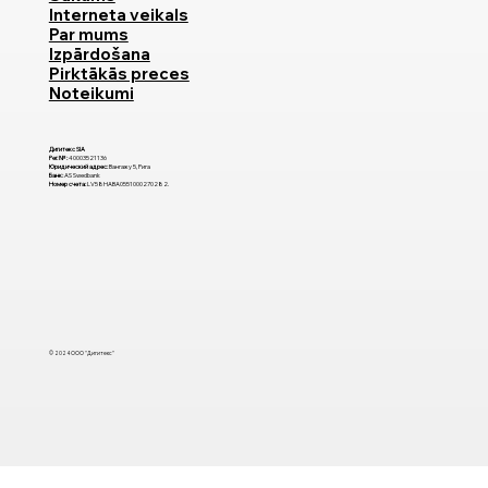
Interneta veikals
Par mums
Izpārdošana
Pirktākās preces
Noteikumi
Дигитекс SIA
Рег. №:
40003521136
Юридический адрес:
Вангажу 5, Рига
Банк:
AS Swedbank
Номер счета:
LV58HABA0551000270282.
© 2024 ООО "Дигитекс"