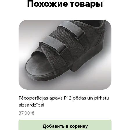
Похожие товары
Pēcoperācijas apavs P12 pēdas un pirkstu
aizsardzībai
Цена
37,00 €
Добавить в корзину