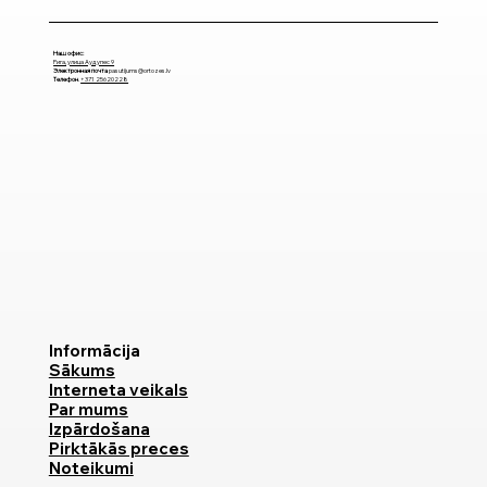
Наш офис:
Рига, улица Аудупес 9
Электронная почта
pasutijums@ortozes.lv
Телефон
.
+371 25620228
Informācija
Sākums
Interneta veikals
Par mums
Izpārdošana
Pirktākās preces
Noteikumi