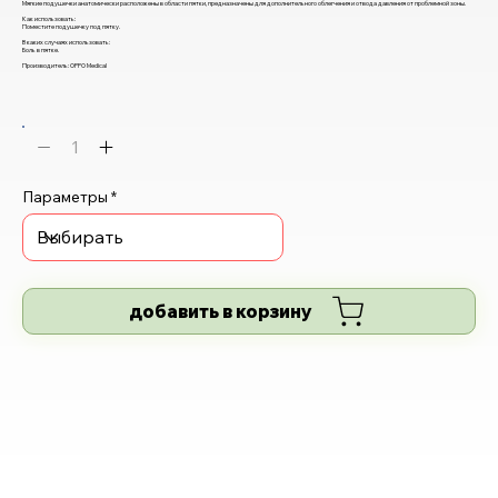
Мягкие подушечки анатомически расположены в области пятки, предназначены для дополнительного облегчения и отвода давления от проблемной зоны.
Как использовать:
Поместите подушечку под пятку.
В каких случаях использовать:
Боль в пятке.
Производитель: OPPO Medical
Параметры
добавить в корзину