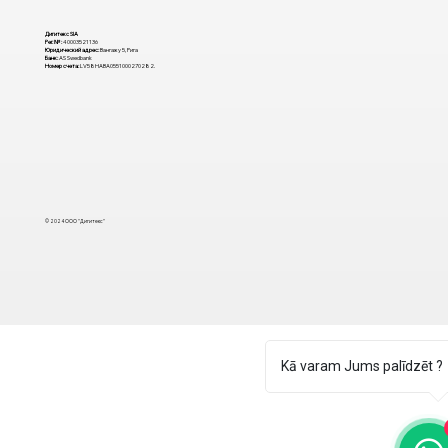
Дигитекс SIA
Рег. №:
40003521136
Юридический адрес:
Вангажу 5, Рига
Банк:
AS Swedbank
Номер счета:
LV58HABA0551000270282.
© 2024 ООО "Дигитекс"
Kā varam Jums palīdzēt ?