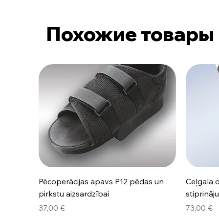
Похожие товары
Быстрый просмотр
Pēcoperācijas apavs P12 pēdas un
Ceļgala 
pirkstu aizsardzībai
stiprinā
Цена
Цена
37,00 €
73,00 €