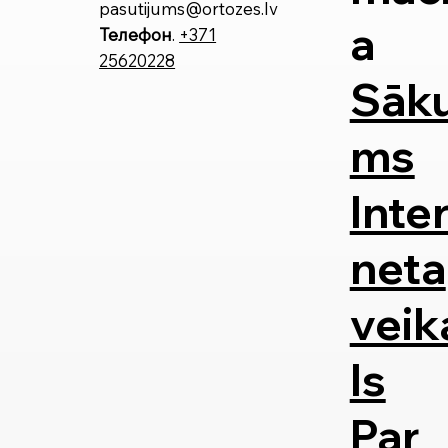
pasutijums@ortozes.lv
a
Телефон
.
+371
25620228
Sāk
ms
Inte
neta
veik
ls
Par