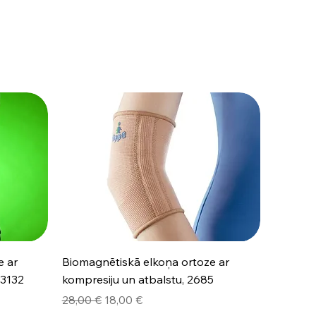
Быстрый просмотр
e ar
Biomagnētiskā elkoņa ortoze ar
 3132
kompresiju un atbalstu, 2685
Обычная цена
Цена со скидкой
28,00 €
18,00 €