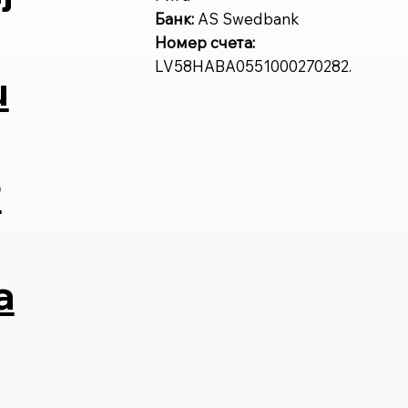
Банк:
AS Swedbank
Номер счета:
LV58HABA0551000270282.
u
r
a