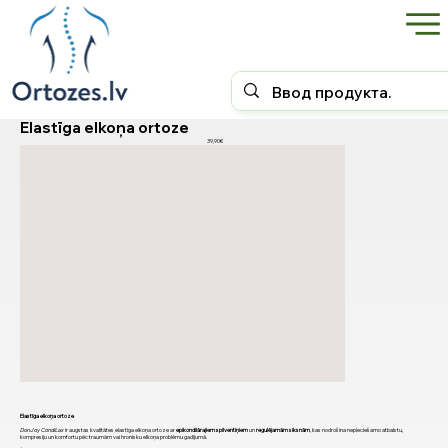
Elastīga elkoņa ortoze
39,90€
Elastīga elkoņa ortoze
DonJoy CondiLax
ir augstas kvalitātes elastīga elkoņa ortoze ar
epikondilārajiem spilventiņiem
un
regulējamām siksnām
, kas nodrošina nepieciešamo atbalstu,
kompresiju un komfortu pēc traumām vai hronisku elkoņa problēmu gadījumā.