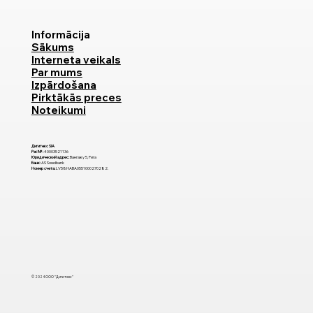
Informācija
Sākums
Interneta veikals
Par mums
Izpārdošana
Pirktākās preces
Noteikumi
Дигитекс SIA
Рег. №:
40003521136
Юридический адрес:
Вангажу 5, Рига
Банк:
AS Swedbank
Номер счета:
LV58HABA0551000270282.
© 2024 ООО "Дигитекс"