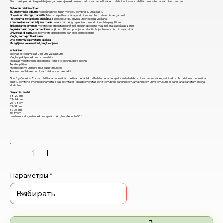
Šī ortoze ir piemērota gan labajam, gan kreisajam elkonim un palīdz samazināt sāpes, uzlabot locītavas stabilitāti un novērst atkārtotas traumas.
Galvenās priekšrocības:
3D anatomisks adījums
nodrošina precīzu un mērķētu kompresiju un atbalstu
Elpojošs un elastīgs materiāls.
Mīksts un patīkams ādai, nodrošina komfortu visas dienas garumā
Izstiepuma zona elkoņa priekšpusē
lielākai kustību brīvībai un ērtākai uzvilkšanai
Kompresijas samazinājums malās
novērš pārmērīgu spiedienu un nodrošina ērtu piegulēšanu
Epikondilārie spilventiņi
mērķtiecīga atbalsta nodrošināšanai un spiediena mazināšanai sāpošajās zonās
Regulējama un noņemama siksna
ļauj kontrolēt kompresijas un stabilizācijas līmeni atbilstoši vajadzībām
Universāls dizains,
kas piemērots gan labajam, gan kreisajam elkonim
Viegls, zema profila dizains
Ortoze nav izgatavota no lateksa
Mazgājama veļasmašīnā, viegli kopjama
Indikācijas:
Elkoņa sastiepumi, saišu plīsumi vai sasitumi
Vieglas pakāpes elkoņa osteoartrīts
Medialais vai laterālais epikondilīts (tenisista elkonis, golfa elkonis)
Tendinopātijas
Proprioceptīva un neiro-muskuļu stimulācija
Trauma profilakse sportā vai fiziskas slodzes laikā
DonJoy CondiLax™
ir izstrādāta, lai nodrošinātu ne tikai mehānisku atbalstu, bet arī terapeitisku iedarbību – tā samazina sāpes, veicina kustību brīvību un nodrošina
augstu komforta līmeni ikdienā vai fiziskās aktivitātēs. Ideāli piemērota sportistiem, biroja darbiniekiem, amatniekiem un visiem, kuri saskaras ar atkārtotām elkoņa
slodzēm.
Pieejamie izmēri:
18-20 cm
21-24 cm
25-28 cm
29-31 cm
32-35 cm
36-39 cm
Izmēru nosaka, mērot elkoņa apkārtmēru, to saliecot to 90°.
Параметры