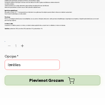
palielina pēcoperācijas pacientu komfortu, dod drošības sajūtu;
nostiprina vēdera muskuļus fiziskas slodzes laikā un novērš orgānu noslīdēsanu vēdera dobumā
ar sildošu efektu
vēdera bandāža ir svarīgs elements gatavojoties ķirurģiskai trūces ārstēšanai
ieteicama pacientiem, kuriem nevar veikt operatīvu iejaukšanos
Ilgstošai saglabāšanai:
Mazgāt ar rokām 40 ° C temperatūrā ar mīkstiem mazgāšanas līdzekļiem paredzētiem vilnai un smalkiem audumiem
Neizmantot balinātājus un cietu ūdeni.
Piezīmes:
Pirms izstrādājuma lietošanas konsultējieties ar savu ārstu. Nēsājot, ieteicams veikt pamata rehabilitācijas vingrinājumu kompleksu. Nepārtraukta lietošana var novest
pie muskuļu vājuma.
Izmēra izvēle:
Lai pareizi izvēlētos pareizo izmēru, izmēriet vēdera apkārtmēru, un pēc tam izvēlieties izmēru no tabulas.
Sastāvs:
poliesters 55%, kokvilna 33%, elastāns 8%, poliuretāns 4%
Opcijas
Pievienot Grozam