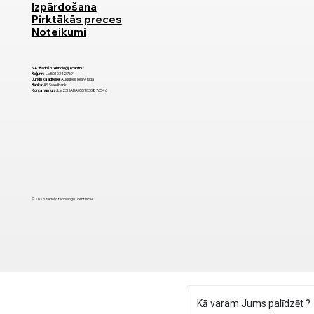
Izpārdošana
Pirktākās preces
Noteikumi
SIA "Radošo tehnoloģiju centrs"
Reģ. nr.:
LV50103427691
Juridiskā adrese:
Audupes iela 9, Rīga
Banka:
AS Swedbank
Konta numurs:
LV23HABA0551030876546
© 2025 Radošo tehnoloģiju centrs SIA
Kā varam Jums palīdzēt ?