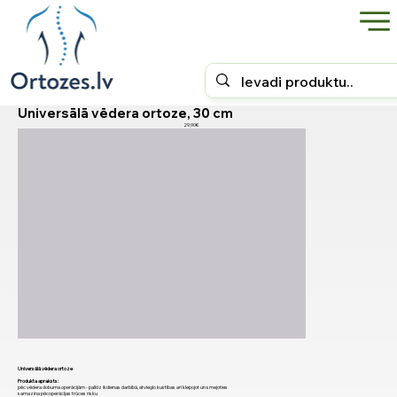
Universālā vēdera ortoze, 30 cm
29,90€
Universālā vēdera ortoze
Produkta apraksts:
pēc vēdera dobuma operācijām - palīdz ikdienas darbībā, atvieglo kustības arī klepojot un smejoties
samazina pēcoperācijas trūces risku