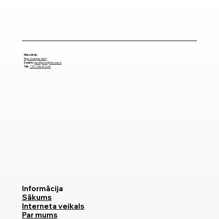
Mūsu birojs:
Rīga, Audupes iela 9
E-pasts
pasutijums@ortozes.lv
Tālr
.
+371 25620228
Informācija
Sākums
Interneta veikals
Par mums