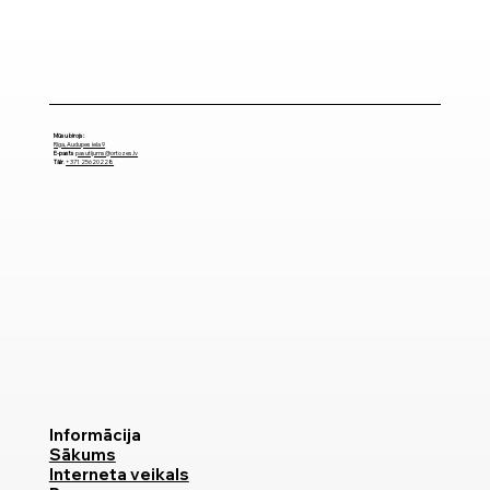
Mūsu birojs:
Rīga, Audupes iela 9
E-pasts
pasutijums@ortozes.lv
Tālr
.
+371 25620228
Informācija
Sākums
Interneta veikals