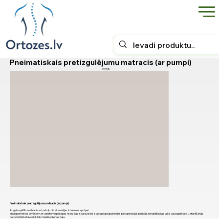
Pneimatiskais pretizgulējumu matracis (ar pumpi)
79,90€
Pneimatiskais pretizgulējumu matracis (ar pumpi)
Ar gaisu pildīts matracis ar burbuļu dizainu mājas īstermiņa aprūpei
Ideāli piemērots cilvēkiem ar varietē vai pakāpes risku. Tas ir paradzēts īslaicīgai aprūpei mājās pēcoperācijas periodā, rehabilitācijas laikā vai pagarinātā uzturēšanās
periodā tādā stāvoklī, kāds ir lielāko dienas daļu.