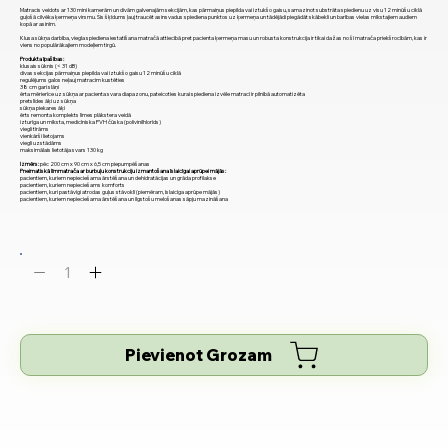
Matracis veidots ar 130 mini kamerām un divām galvenajām sekcijām, kas pārmaiņus piepilda vai iztukšo gaisu, samazinot substrāta spiedienu uz visu 12 minūšu ciklā
guļošā cilvēka ķermeņa virsmu. Šis šķīdums ļauj traucēt asinsvadus spiediena punktos uz ķermeņa un tādējādi piegādāt skābekli un barības vielas mīkstajiem audiem
kopā ar asinīm.
Klusa sūkņa darbība, viegla spiediena iestatīšana matračā attiecībā pret pacienta ķermeņa masu un robusta konstrukcija ir tikai dažas no šī matrača priekšrocībām, kas ir
viens no populārākajiem modeļiem tirgū.
Produkta īpašības:
klusais sūknis (< 31 dB)
divas sekcijas pārmaiņus piepilda vai iztukšo gaisu 12 minūšu ciklā
regulējums galos neļauj matracim kustēties
38 cm gari slāņi
ērta mērierīce uz sūkņa ar pacienta svara diapazonu, pateicoties kurai spiediena izvēle matracī ir pilnībā automatizēta
pretslīdes āķi uz sūkņa
sūkņa piekares āķi
ērts remonta komplekts līmes plākstera veidā
izturīga un mīksta, medicīniska PVH čūska (polivinilhlorīds)
viegli tīrāms
vienkārši lietojams
viegli uzstādāms
maksimālais lietotāja svars 130 kg
Izmērs:
pēc 200 cm x 90 cm x 6,5 cm piepumpēšanas
Pneimatiskā līmmatrača ar burbuļu konstrukciju izmantošana īslaicīgai aprūpei mājās:
pacientiem, kuriem nepieciešama ārstēšana un dehidratācijas un grāda profilakse
pacientiem, kuriem nepieciešams komforts
pacientiem, kuri pastāvīgi atrodas guļus stāvoklī (piemēram, īslaicīga aprūpe mājās)
pacientiem, kuriem nepieciešama ārstēšana un ilgstošu melošanas sāpju mazināšana
Pievienot Grozam