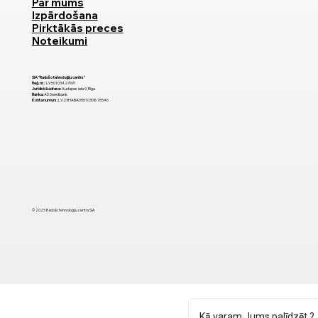
Par mums
Izpārdošana
Pirktākās preces
Noteikumi
SIA "Radošo tehnoloģiju centrs"
Reģ. nr.:
LV50103427691
Juridiskā adrese:
Audupes iela 9, Rīga
Banka:
AS Swedbank
Konta numurs:
LV23HABA0551030876546
© 2025 Radošo tehnoloģiju centrs SIA
Kā varam Jums palīdzēt ?