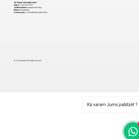
SIA "Radošo tehnoloģiju centrs"
Reģ. nr.:
LV50103427691
Juridiskā adrese:
Audupes iela 9, Rīga
Banka:
AS Swedbank
Konta numurs:
LV23HABA0551030876546
© 2025 Radošo tehnoloģiju centrs SIA
Kā varam Jums palīdzēt ?