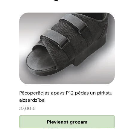
Pēcoperācijas apavs P12 pēdas un pirkstu
aizsardzībai
Cena
37,00 €
Pievienot grozam
Jaunums
Jaunums
Jaunums
Jaunums
Jaunums
Jaunums
Jaunums
Jaunums
Jaunums
Jaunums
Jaunums
Jaunums