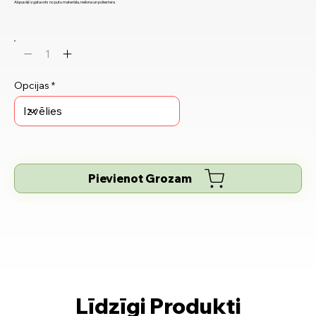
Abpusēji izgatavots no putu materiāla, neilona un poliestera
Opcijas
Pievienot Grozam
Līdzīgi Produkti