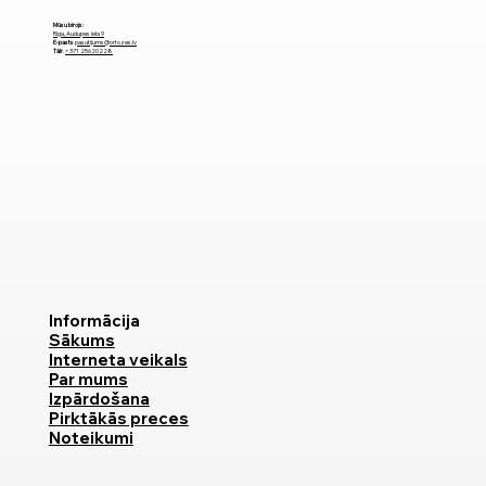
Mūsu birojs:
Rīga, Audupes iela 9
E-pasts
pasutijums@ortozes.lv
Tālr
.
+371 25620228
Informācija
Sākums
Interneta veikals
Par mums
Izpārdošana
Pirktākās preces
Noteikumi