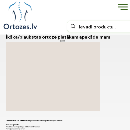
Īkšķa/plaukstas ortoze platākam apakšdelmam
26,00€
"THUMBX RIGIT THUMB BRACE" īkšķa/plaukstas ortoze platākam apakšdelmam
Produkta apraksts:
Atbalsta un atvieglo īkšķus, CMC-1 un MP locītavu
Formējams alumīnija ietvars