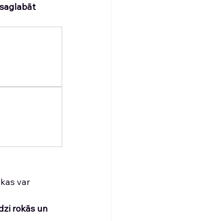
 saglabāt 
kas var 
edzi rokās un 