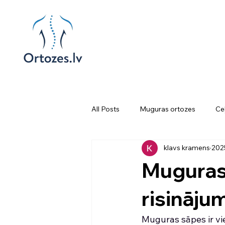
All Posts
Muguras ortozes
Ce
klavs kramens
2025
Pārvietošanās palīglīdzekļi
Ka
Muguras 
risināju
Muguras sāpes ir vi