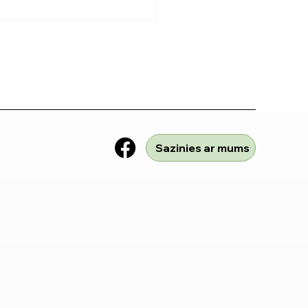
pēdiskie matrači:
uvumi
Sazinies ar mums