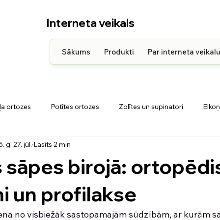
Interneta veikals
Sākums
Produkti
Par interneta veikal
ļa ortozes
Potītes ortozes
Zolītes un supinatori
Elkoņ
. g. 27. jūl.
Lasīts 2 min
kla ortozes
Pleca ortozes
Ortopēdiskie matrači un spilven
sāpes birojā: ortopēdi
mi un profilakse
ena no visbiežāk sastopamajām sūdzībām, ar kurām sas