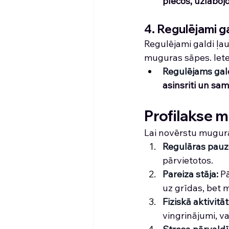
plecos, uzlaboj
4. Regulējami ga
Regulējami galdi ļa
muguras sāpes. Iete
Regulējams gal
asinsriti un sam
Profilakse 
Lai novērstu mugura
Regulāras pauz
pārvietotos.
Pareiza stāja
: 
Pā
uz grīdas, bet m
Fiziskā aktivitā
vingrinājumi, v