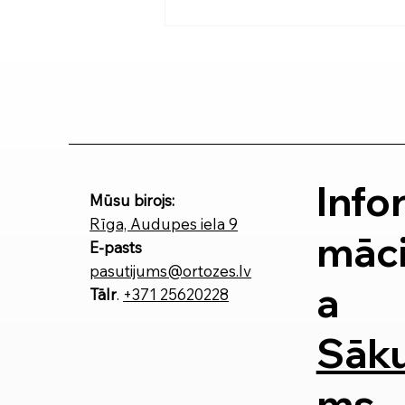
Ceļa ortozes: kāpēc tās ir
nozīmīgas?
Info
Mūsu birojs:
Rīga, Audupes iela 9
māci
E-pasts
pasutijums@ortozes.lv
a
Tālr
.
+371 25620228
Sāk
ms