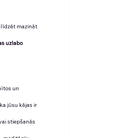
alīdzēt mazināt 
as uzlabo 
pītos un 
a jūsu kājas ir 
vai stiepšanās 