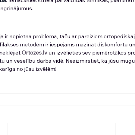
ība
: 
Iemācieties stresa pārvaldības tehnikas, piemēram,
ingrinājumus.
ā ir nopietna problēma, taču ar pareiziem ortopēdiskaj
filakses metodēm ir iespējams mazināt diskomfortu un
meklējiet 
Ortozes.lv
 un izvēlieties sev piemērotākos pro
 un veselību darba vidē. Neaizmirstiet, ka jūsu mugura
tkarīga no jūsu izvēlēm!