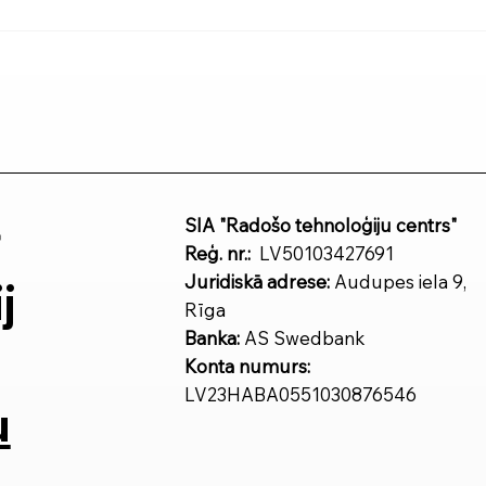
Muguras ortozes: kā
Orto
izvēlēties piemērotāko?
ieg
r
SIA "Radošo tehnoloģiju centrs"
Reģ. nr.:
LV50103427691
Juridiskā adrese:
Audupes iela 9,
j
Rīga
Banka:
AS Swedbank
Konta numurs:
LV23HABA0551030876546
u