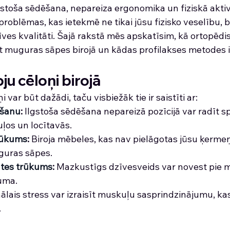
lgstoša sēdēšana, nepareiza ergonomika un fiziskā akti
problēmas, kas ietekmē ne tikai jūsu fizisko veselību, b
īves kvalitāti. Šajā rakstā mēs apskatīsim, kā ortopēdis
t muguras sāpes birojā un kādas profilakses metodes i
u cēloņi birojā
var būt dažādi, taču visbiežāk tie ir saistīti ar:
ēšanu
: 
Ilgstoša sēdēšana nepareizā pozīcijā var radīt sp
os un locītavās.
rūkums
: 
Biroja mēbeles, kas nav pielāgotas jūsu ķerme
guras sāpes.
tātes trūkums
: 
Mazkustīgs dzīvesveids var novest pie 
uma.
lais stress var izraisīt muskuļu sasprindzinājumu, kas
.