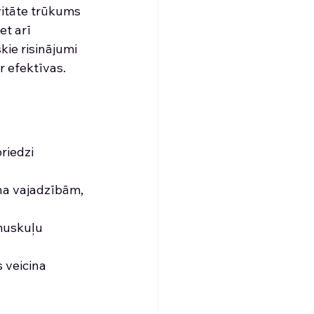
vitāte trūkums 
et arī 
kie risinājumi 
r efektīvas.
riedzi 
ņa vajadzībām, 
muskuļu 
 veicina 