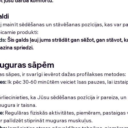
ot jūsu darba komfortu. 
ldi
uj mainīt sēdēšanas un stāvēšanas pozīcijas, kas var p
icamie produkti:
ds
: Šis galds ļauj jums strādāt gan sēžot, gan stāvot, k
azina spriedzi. 
muguras sāpēm
s sāpes, ir svarīgi ievērot dažas profilakses metodes:
es
: 
Ik pēc 30-60 minūtēm veiciet īsas pauzes, lai izstai
rliecinieties, ka Jūsu sēdēšanas pozīcija ir pareiza, un k
ugura ir taisna.
te
:
 Regulāras fiziskās aktivitātes, piemēram, pastaigas 
ar palīdzēt stiprināt muguras muskuļus.