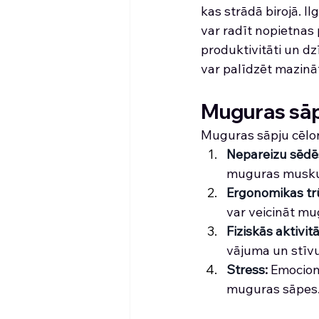
kas strādā birojā. I
var radīt nopietnas 
produktivitāti un dz
var palīdzēt mazinā
Muguras sāpj
Muguras sāpju cēloņi 
Nepareizu sēd
muguras muskuļ
Ergonomikas t
var veicināt mu
Fiziskās aktivi
vājuma un stīv
Stress
: 
Emocionā
muguras sāpes