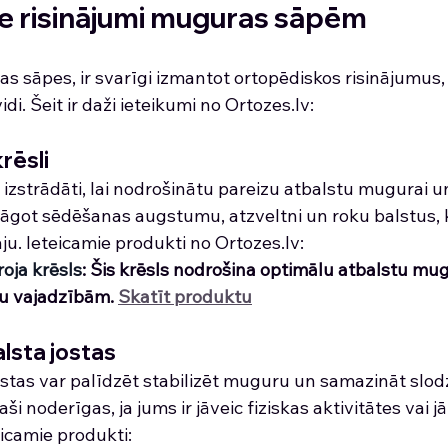
e risinājumi muguras sāpēm
 sāpes, ir svarīgi izmantot ortopēdiskos risinājumus, 
di. Šeit ir daži ieteikumi no 
Ortozes.lv
:
rēsli
r izstrādāti, lai nodrošinātu pareizu atbalstu mugurai 
ielāgot sēdēšanas augstumu, atzveltni un roku balstus, 
ju. Ieteicamie produkti no 
Ortozes.lv
:
oja krēsls
: Šis krēsls nodrošina optimālu atbalstu mugu
u vajadzībām. 
Skatīt produktu
lsta jostas
stas var palīdzēt stabilizēt muguru un samazināt slod
ši noderīgas, ja jums ir jāveic fiziskas aktivitātes vai jā
eicamie produkti: