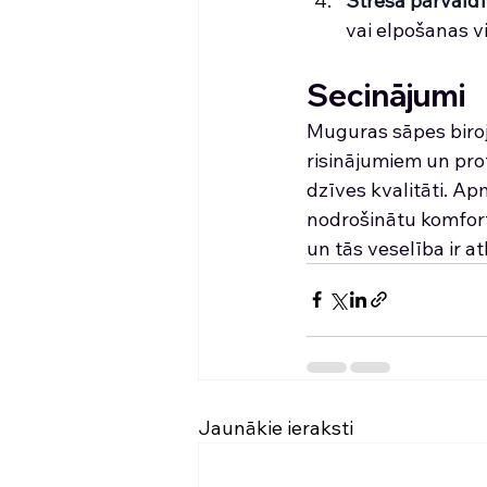
Stresa pārvald
vai elpošanas v
Secinājumi
Muguras sāpes biroj
risinājumiem un pro
dzīves kvalitāti. Ap
nodrošinātu komfortu
un tās veselība ir a
Jaunākie ieraksti