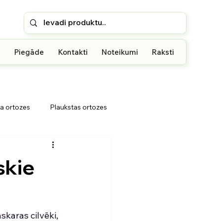
u
Piegāde
Kontakti
Noteikumi
Raksti
a ortozes
Plaukstas ortozes
i
Rokas iekāršanas ortoze
skie
karas cilvēki, 