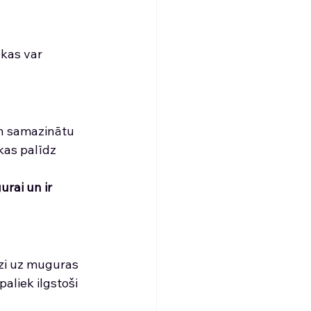
kas var 
un samazinātu 
kas palīdz 
rai un ir 
zi uz muguras 
paliek ilgstoši 