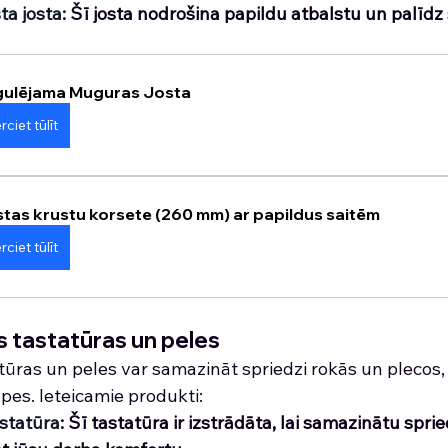
ta josta
: Šī josta nodrošina papildu atbalstu un palīdz
gulējama Muguras Josta
rciet tūlīt
tas krustu korsete (260 mm) ar papildus saitēm
rciet tūlīt
 tastatūras un peles
ūras un peles var samazināt spriedzi rokās un plecos, 
pes. Ieteicamie produkti:
statūra
: Šī tastatūra ir izstrādāta, lai samazinātu spri