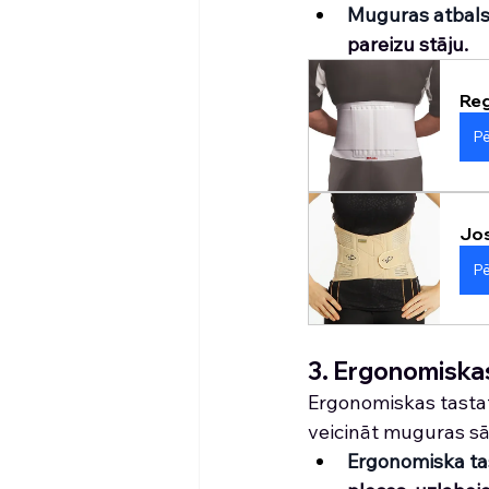
Muguras atbals
pareizu stāju. 
Re
Pē
Jos
Pē
3. Ergonomiskas
Ergonomiskas tastat
veicināt muguras sā
Ergonomiska ta