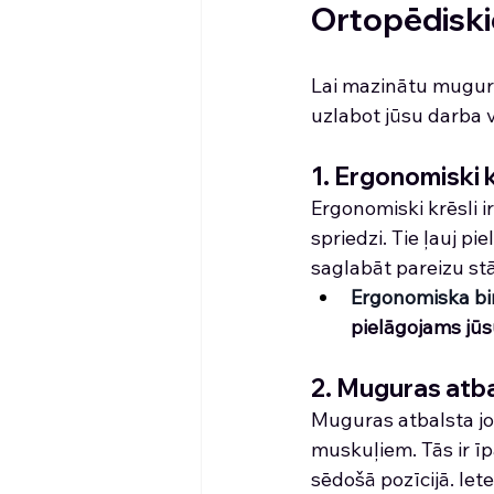
Ortopēdiski
Lai mazinātu muguras
uzlabot jūsu darba vi
1. Ergonomiski k
Ergonomiski krēsli i
spriedzi. Tie ļauj p
saglabāt pareizu stā
Ergonomiska bir
pielāgojams jūs
2. Muguras atba
Muguras atbalsta jo
muskuļiem. Tās ir īpa
sēdošā pozīcijā. Iet