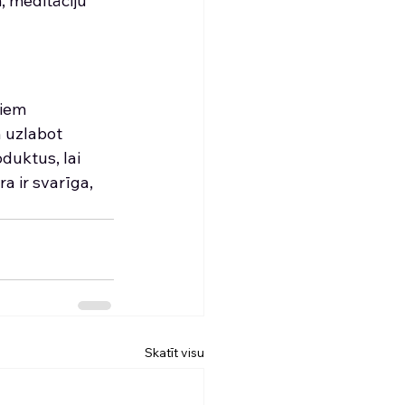
 meditāciju 
iem 
 uzlabot 
duktus, lai 
 ir svarīga, 
Skatīt visu