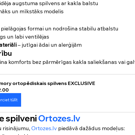
vidēja augstuma spilvens ar kakla balstu
māks un mīkstāks modelis
– pielāgojas formai un nodrošina stabilu atbalstu
īgs un labi ventilējas
teriāli
 – jutīgai ādai un alerģijām
rību
na komforts bez pārmērīgas kakla saliekšanas vai gal
ory ortopēdiskais spilvens EXCLUSIVE
2.00
rciet tūlīt
 spilveni 
Ortozes.lv
 risinājumu, 
Ortozes.lv
 piedāvā dažādus modeļus: