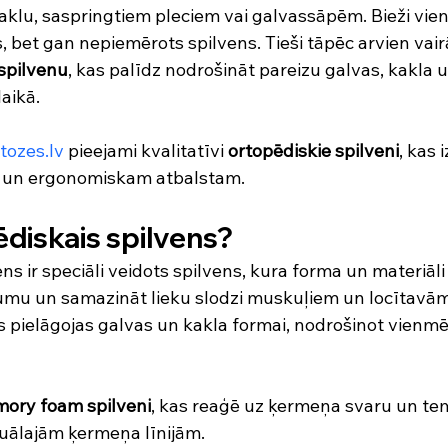
aklu, saspringtiem pleciem vai galvassāpēm. Bieži vie
, bet gan nepiemērots spilvens. Tieši tāpēc arvien vair
spilvenu
, kas palīdz nodrošināt pareizu galvas, kakla
aikā.
tozes.lv
 pieejami kvalitatīvi 
ortopēdiskie spilveni
, kas 
 un ergonomiskam atbalstam.
ēdiskais spilvens?
ns ir speciāli veidots spilvens, kura forma un materiāli
kumu un samazināt lieku slodzi muskuļiem un locītavām.
as pielāgojas galvas un kakla formai, nodrošinot vienm
ory foam spilveni
, kas reaģē uz ķermeņa svaru un te
duālajām ķermeņa līnijām.