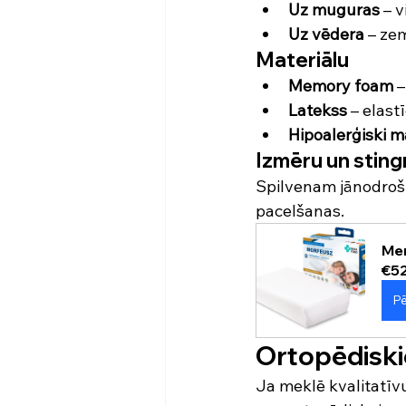
Uz muguras
 – 
Uz vēdera
 – ze
Materiālu
Memory foam
 
Latekss
 – elast
Hipoalerģiski ma
Izmēru un sting
Spilvenam jānodroši
pacelšanas.
Mem
€5
Pē
Ortopēdiskie
Ja meklē kvalitatīvu