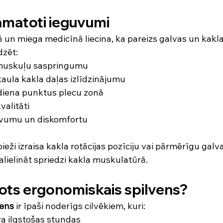
amatoti ieguvumi
 un miega medicīnā liecina, ka pareizs galvas un kakl
dzēt:
 muskuļu saspringumu
aula kakla daļas izlīdzinājumu
diena punktus plecu zonā
valitāti
tīvumu un diskomfortu
ieži izraisa kakla rotācijas pozīciju vai pārmērīgu gal
alielināt spriedzi kakla muskulatūrā.
ts ergonomiskais spilvens?
vens
 ir īpaši noderīgs cilvēkiem, kuri:
ra ilgstošas stundas