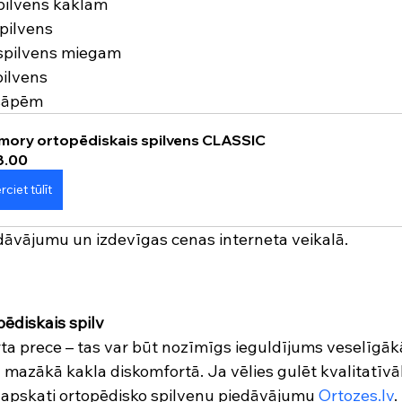
pilvens kaklam
pilvens
spilvens miegam
pilvens
 sāpēm
ory ortopēdiskais spilvens CLASSIC
8.00
rciet tūlīt
dāvājumu un izdevīgas cenas interneta veikalā.
pēdiskais spilv
rta prece – tas var būt nozīmīgs ieguldījums veselīgāk
 mazākā kakla diskomfortā. Ja vēlies gulēt kvalitatīvā
 apskati ortopēdisko spilvenu piedāvājumu 
Ortozes.lv
.