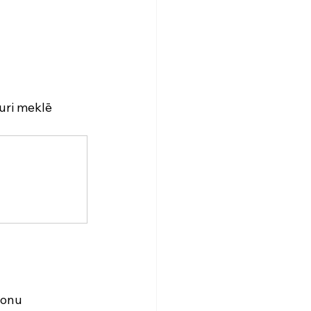
kuri meklē 
zonu