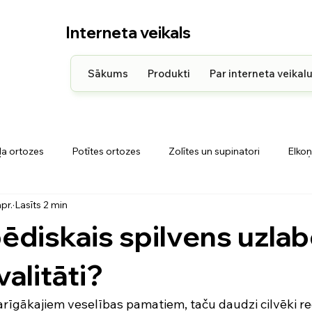
Interneta veikals
Sākums
Produkti
Par interneta veikal
ļa ortozes
Potītes ortozes
Zolītes un supinatori
Elkoņ
apr.
Lasīts 2 min
kla ortozes
Pleca ortozes
Ortopēdiskie matrači un spilven
ēdiskais spilvens uzla
valitāti?
arīgākajiem veselības pamatiem, taču daudzi cilvēki re