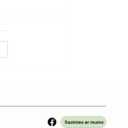
pēdiskie matrači:
uvumi
Sazinies ar mums