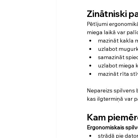
Zinātniski p
Pētījumi ergonomikā
miega laikā var palī
mazināt kakla
uzlabot mugurk
samazināt spie
uzlabot miega k
mazināt rīta s
Nepareizs spilvens b
kas ilgtermiņā var p
Kam piemēro
Ergonomiskais spil
strādā pie dato