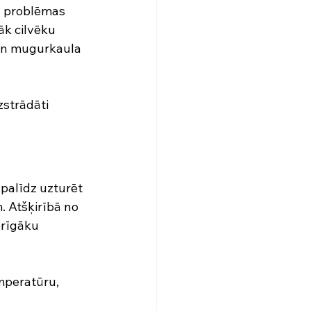
n problēmas 
āk cilvēku 
 un mugurkaula 
izstrādāti 
 palīdz uzturēt 
 Atšķirībā no 
ērīgāku 
mperatūru, 