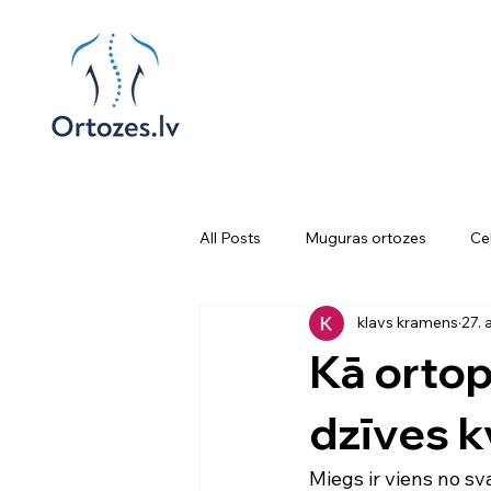
All Posts
Muguras ortozes
Ce
klavs kramens
27. 
Pārvietošanās palīglīdzekļi
Ka
Kā ortop
dzīves k
Miegs ir viens no sv