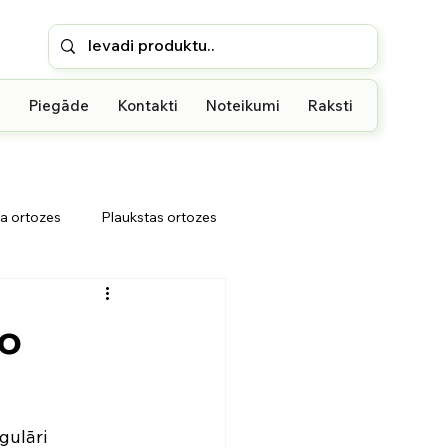
u
Piegāde
Kontakti
Noteikumi
Raksti
a ortozes
Plaukstas ortozes
i
Rokas iekāršanas ortoze
bo
gulāri 