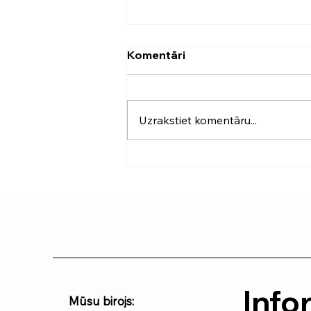
Komentāri
Uzrakstiet komentāru...
Ceļa ortozes: kāpēc tās ir
nozīmīgas?
Info
Mūsu birojs: