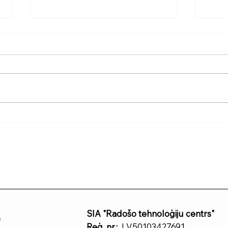
Muguras ortozes: kā
Orto
izvēlēties piemērotāko?
ieg
r
SIA "Radošo tehnoloģiju centrs"
Reģ. nr.:
LV50103427691