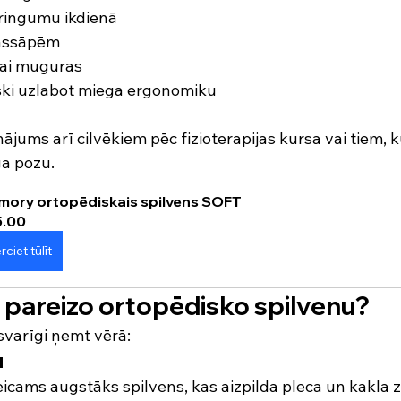
pringumu ikdienā
vassāpēm
vai muguras
iski uzlabot miega ergonomiku
nājums arī cilvēkiem pēc fizioterapijas kursa vai tiem, 
a pozu.
ory ortopēdiskais spilvens SOFT
5.00
rciet tūlīt
s pareizo ortopēdisko spilvenu?
 svarīgi ņemt vērā:
u
teicams augstāks spilvens, kas aizpilda pleca un kakla 