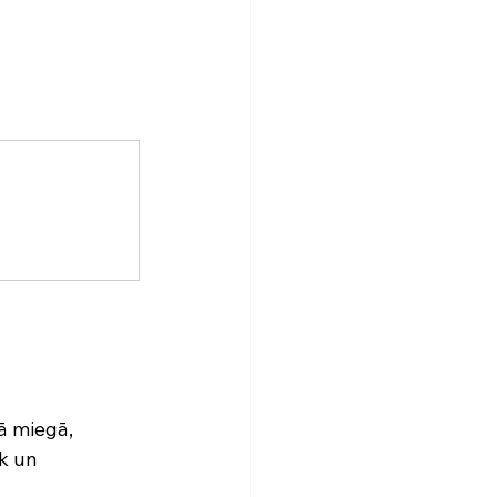
ā miegā, 
k un 