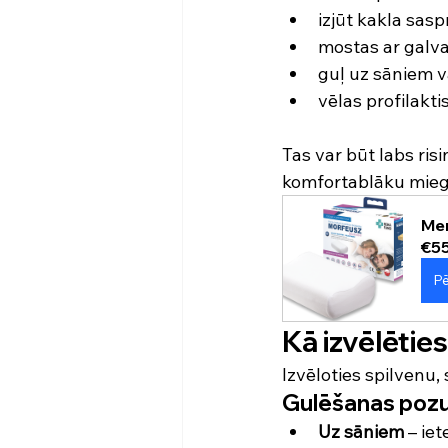
izjūt kakla sas
mostas ar gal
guļ uz sāniem 
vēlas profilakt
Tas var būt labs risi
komfortablāku mieg
Mem
€5
Pē
Kā izvēlētie
Izvēloties spilvenu,
Gulēšanas poz
Uz sāniem
 – ie