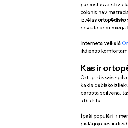
pamostas ar stīvu k
cēlonis nav matracis
izvēlas 
ortopēdisko 
novietojumu miega l
Interneta veikalā 
Or
ikdienas komfortam
Kas ir ortop
Ortopēdiskais spilve
kakla dabisko izlie
parasta spilvena, t
atbalstu.
Īpaši populāri ir 
mem
pielāgojoties indivi