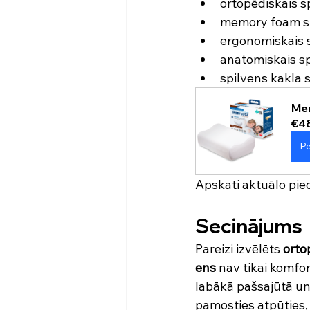
ortopēdiskais s
memory foam s
ergonomiskais 
anatomiskais s
spilvens kakla
Mem
€4
Pē
Apskati aktuālo pie
Secinājums
Pareizi izvēlēts 
orto
ens
 nav tikai komfo
labākā pašsajūtā un
pamosties atpūties,