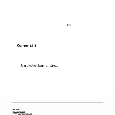
Komentāri
Uzrakstiet komentāru...
Muguras ortozes: kā izvēlēties
piemērotāko?
Mūsu birojs:
Rīga, Audupes iela 9
E-pasts
pasutijums@ortozes.lv