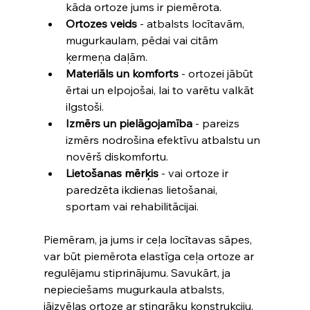
kāda ortoze jums ir piemērota.
Ortozes veids
 - atbalsts locītavām, 
mugurkaulam, pēdai vai citām 
ķermeņa daļām.
Materiāls un komforts
 - ortozei jābūt 
ērtai un elpojošai, lai to varētu valkāt 
ilgstoši.
Izmērs un pielāgojamība
 - pareizs 
izmērs nodrošina efektīvu atbalstu un 
novērš diskomfortu.
Lietošanas mērķis
 - vai ortoze ir 
paredzēta ikdienas lietošanai, 
sportam vai rehabilitācijai.
Piemēram, ja jums ir ceļa locītavas sāpes, 
var būt piemērota elastīga ceļa ortoze ar 
regulējamu stiprinājumu. Savukārt, ja 
nepieciešams mugurkaula atbalsts, 
jāizvēlas ortoze ar stingrāku konstrukciju.