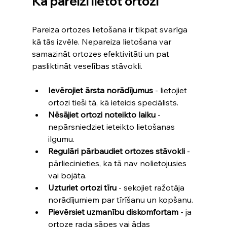
Kā pareizi lietot ortozi
Pareiza ortozes lietošana ir tikpat svarīga 
kā tās izvēle. Nepareiza lietošana var 
samazināt ortozes efektivitāti un pat 
pasliktināt veselības stāvokli.
Ievērojiet ārsta norādījumus
 - lietojiet 
ortozi tieši tā, kā ieteicis speciālists.
Nēsājiet ortozi noteikto laiku
 - 
nepārsniedziet ieteikto lietošanas 
ilgumu.
Regulāri pārbaudiet ortozes stāvokli
 - 
pārliecinieties, ka tā nav nolietojusies 
vai bojāta.
Uzturiet ortozi tīru
 - sekojiet ražotāja 
norādījumiem par tīrīšanu un kopšanu.
Pievērsiet uzmanību diskomfortam
 - ja 
ortoze rada sāpes vai ādas 