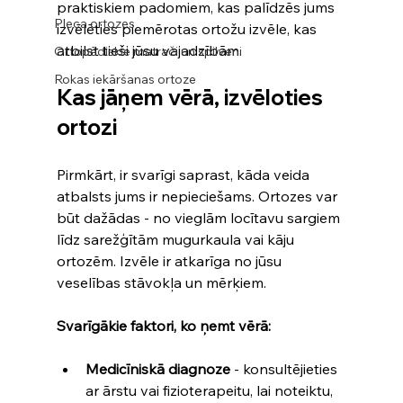
praktiskiem padomiem, kas palīdzēs jums 
Pleca ortozes
izvēlēties piemērotas ortožu izvēle, kas 
atbilst tieši jūsu vajadzībām.
Ortopēdiskie matrači un spilveni
Rokas iekāršanas ortoze
Kas jāņem vērā, izvēloties 
ortozi
Pirmkārt, ir svarīgi saprast, kāda veida 
atbalsts jums ir nepieciešams. Ortozes var 
būt dažādas - no vieglām locītavu sargiem 
līdz sarežģītām mugurkaula vai kāju 
ortozēm. Izvēle ir atkarīga no jūsu 
veselības stāvokļa un mērķiem.
Svarīgākie faktori, ko ņemt vērā:
Medicīniskā diagnoze
 - konsultējieties 
ar ārstu vai fizioterapeitu, lai noteiktu, 