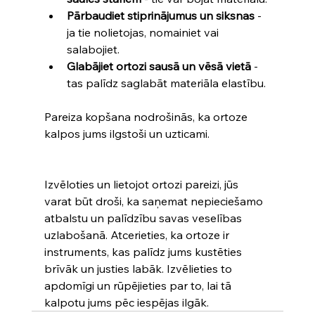
Pārbaudiet stiprinājumus un siksnas
 - 
ja tie nolietojas, nomainiet vai 
salabojiet.
Glabājiet ortozi sausā un vēsā vietā
 - 
tas palīdz saglabāt materiāla elastību.
Pareiza kopšana nodrošinās, ka ortoze 
kalpos jums ilgstoši un uzticami.
Izvēloties un lietojot ortozi pareizi, jūs 
varat būt droši, ka saņemat nepieciešamo 
atbalstu un palīdzību savas veselības 
uzlabošanā. Atcerieties, ka ortoze ir 
instruments, kas palīdz jums kustēties 
brīvāk un justies labāk. Izvēlieties to 
apdomīgi un rūpējieties par to, lai tā 
kalpotu jums pēc iespējas ilgāk.