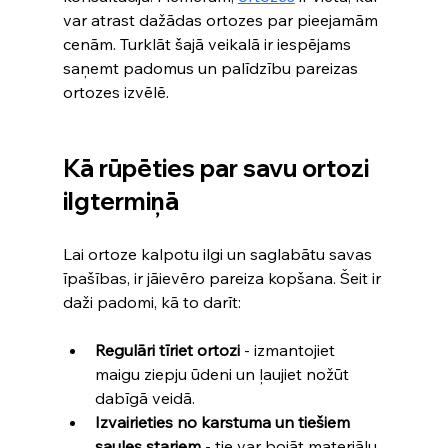
var atrast dažādas ortozes par pieejamām 
cenām. Turklāt šajā veikalā ir iespējams 
saņemt padomus un palīdzību pareizas 
ortozes izvēlē.
Kā rūpēties par savu ortozi 
ilgtermiņā
Lai ortoze kalpotu ilgi un saglabātu savas 
īpašības, ir jāievēro pareiza kopšana. Šeit ir 
daži padomi, kā to darīt:
Regulāri tīriet ortozi
 - izmantojiet 
maigu ziepju ūdeni un ļaujiet nožūt 
dabīgā veidā.
Izvairieties no karstuma un tiešiem 
saules stariem
 - tie var bojāt materiālu.