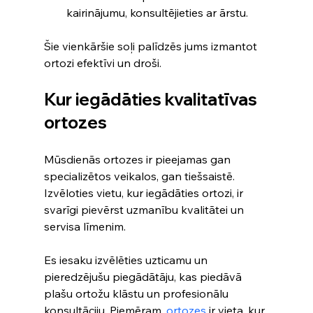
kairinājumu, konsultējieties ar ārstu.
Šie vienkāršie soļi palīdzēs jums izmantot 
ortozi efektīvi un droši.
Kur iegādāties kvalitatīvas 
ortozes
Mūsdienās ortozes ir pieejamas gan 
specializētos veikalos, gan tiešsaistē. 
Izvēloties vietu, kur iegādāties ortozi, ir 
svarīgi pievērst uzmanību kvalitātei un 
servisa līmenim.
Es iesaku izvēlēties uzticamu un 
pieredzējušu piegādātāju, kas piedāvā 
plašu ortožu klāstu un profesionālu 
konsultāciju. Piemēram, 
ortozes
 ir vieta, kur 