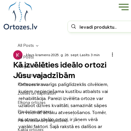
All Posts
klavs kramens
2025. g. 26. sept.
Lasīts 3 min
All Posts
Kā izvēlēties ideālo ortozi
Muguras ortozes
Jūsu vajadzībām
Ceļa ortozes
Ortozes ir svarīgs palīglīdzeklis cilvēkiem, 
Potītes ortozes
kuriem nepieciešama kustību atbalsts vai 
Zolītes un supinatori
rehabilitācija. Pareizi izvēlēta ortoze var 
Elkoņa ortozes
uzlabot dzīves kvalitāti, samazināt sāpes 
Plaukstas ortozes
un veicināt ātrāku atveseļošanos. Tomēr, 
lai atrastu ideālo ortozi, ir jāņem vērā 
Pārvietošanās palīglīdzekļi
vairāki faktori. Šajā rakstā es dalīšos ar 
Kakla ortozes