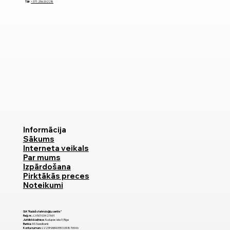
Tālr
.
+371 25620228
Informācija
Sākums
Interneta veikals
Par mums
Izpārdošana
Pirktākās preces
Noteikumi
SIA "Radošo tehnoloģiju centrs"
Reģ. nr.:
LV50103427691
Juridiskā adrese:
Audupes iela 9, Rīga
Banka:
AS Swedbank
Konta numurs:
LV23HABA0551030876546