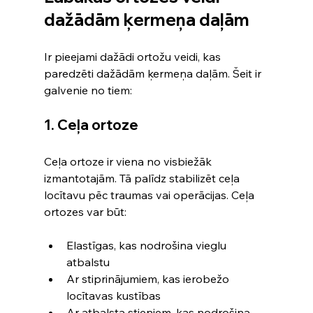
dažādām ķermeņa daļām
Ir pieejami dažādi ortožu veidi, kas 
paredzēti dažādām ķermeņa daļām. Šeit ir 
galvenie no tiem:
1. Ceļa ortoze
Ceļa ortoze ir viena no visbiežāk 
izmantotajām. Tā palīdz stabilizēt ceļa 
locītavu pēc traumas vai operācijas. Ceļa 
ortozes var būt:
Elastīgas, kas nodrošina vieglu 
atbalstu
Ar stiprinājumiem, kas ierobežo 
locītavas kustības
Ar atbalsta stieņiem, kas nodrošina 