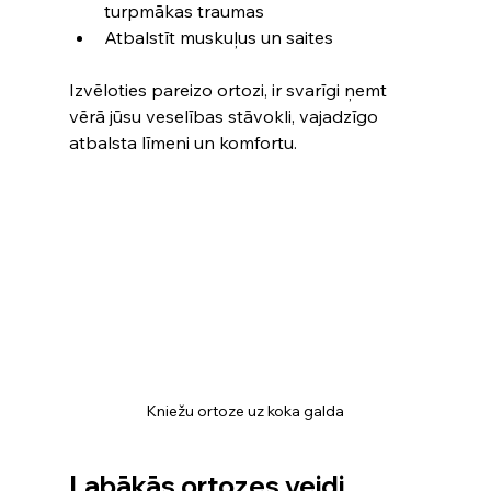
turpmākas traumas
Atbalstīt muskuļus un saites
Izvēloties pareizo ortozi, ir svarīgi ņemt 
vērā jūsu veselības stāvokli, vajadzīgo 
atbalsta līmeni un komfortu.
Kniežu ortoze uz koka galda
Labākās ortozes veidi 