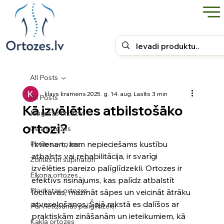
All Posts
klavs kramens
2025. g. 14. aug.
Lasīts 3 min
All Posts
Kā izvēlēties atbilstošāko
Muguras ortozes
ortozi?
Ceļa ortozes
Ikvienam, kam nepieciešams kustību 
Potītes ortozes
atbalsts vai rehabilitācija, ir svarīgi 
Zolītes un supinatori
izvēlēties pareizo palīglīdzekli. Ortozes ir 
Elkoņa ortozes
efektīvs risinājums, kas palīdz atbalstīt 
Plaukstas ortozes
locītavas, mazināt sāpes un veicināt ātrāku 
atveseļošanos. Šajā rakstā es dalīšos ar 
Pārvietošanās palīglīdzekļi
praktiskām zināšanām un ieteikumiem, kā 
Kakla ortozes