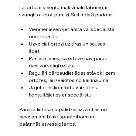
Lai ortoze sniegtu maksimālu labumu, ir 
svarīgi to lietot pareizi. Šeit ir daži padomi:
Vienmēr ievērojiet ārsta vai speciālista 
norādījumus.
Uzvelciet ortozi uz tīras un sausas 
ādas.
Pārliecinieties, ka ortoze nav pārāk 
cieši vai vaļīgi uzlikta.
Regulāri pārbaudiet ādas stāvokli zem 
ortozes, lai izvairītos no kairinājuma.
Ja jūtat diskomfortu vai sāpes, 
konsultējieties ar speciālistu.
Pareiza lietošana palīdzēs izvairīties no 
nevēlamām blakusparādībām un 
paātrinās atveseļošanos.