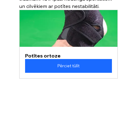
un cilvēkiem ar potītes nestabilitāti.
Potītes ortoze
Pērciet tūlīt