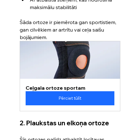
maksimālu stabilitāti
Šāda ortoze ir piemērota gan sportistiem, 
gan cilvēkiem ar artrītu vai ceļa saišu 
bojājumiem.
Ceļgala ortoze sportam
Pērciet tūlīt
2. Plaukstas un elkoņa ortoze
Šīs ortozes palīdz atbalstīt locītavas, 