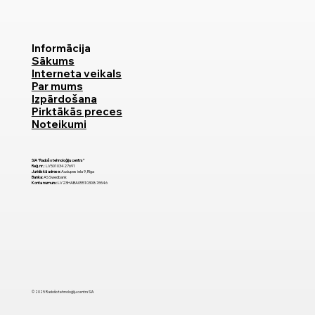
Informācija
Sākums
Interneta veikals
Par mums
Izpārdošana
Pirktākās preces
Noteikumi
SIA "Radošo tehnoloģiju centrs"
Reģ. nr.:
LV50103427691
Juridiskā adrese:
Audupes iela 9, Rīga
Banka:
AS Swedbank
Konta numurs:
LV23HABA0551030876546
© 2025 Radošo tehnoloģiju centrs SIA