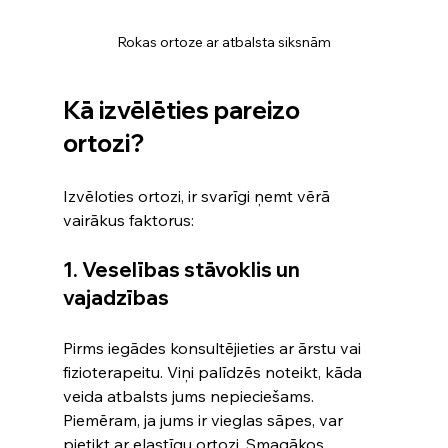
Rokas ortoze ar atbalsta siksnām
Kā izvēlēties pareizo 
ortozi?
Izvēloties ortozi, ir svarīgi ņemt vērā 
vairākus faktorus:
1. Veselības stāvoklis un 
vajadzības
Pirms iegādes konsultējieties ar ārstu vai 
fizioterapeitu. Viņi palīdzēs noteikt, kāda 
veida atbalsts jums nepieciešams. 
Piemēram, ja jums ir vieglas sāpes, var 
pietikt ar elastīgu ortozi. Smagākos 