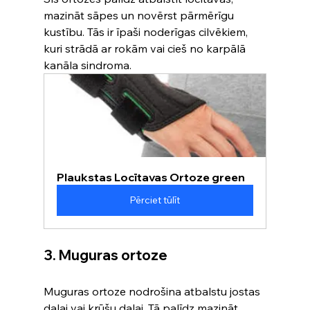
mazināt sāpes un novērst pārmērīgu 
kustību. Tās ir īpaši noderīgas cilvēkiem, 
kuri strādā ar rokām vai cieš no karpālā 
kanāla sindroma.
Plaukstas Locītavas Ortoze green
Pērciet tūlīt
3. Muguras ortoze
Muguras ortoze nodrošina atbalstu jostas 
daļai vai krūšu daļai. Tā palīdz mazināt 