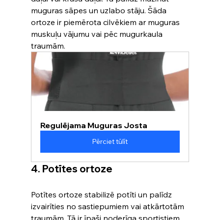
muguras sāpes un uzlabo stāju. Šāda 
ortoze ir piemērota cilvēkiem ar muguras 
muskuļu vājumu vai pēc mugurkaula 
traumām.
Regulējama Muguras Josta
Pērciet tūlīt
4. Potītes ortoze
Potītes ortoze stabilizē potīti un palīdz 
izvairīties no sastiepumiem vai atkārtotām 
traumām. Tā ir īpaši noderīga sportistiem 