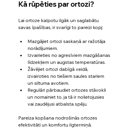
Kā rūpēties par ortozi?
Lai ortoze kalpotu ilgāk un saglabātu 
savas īpašības, ir svarīgi to pareizi kopj:
Mazgājiet ortozi saskaņā ar ražotāja 
norādījumiem.
Izvairieties no agresīviem mazgāšanas 
līdzekļiem un augstas temperatūras.
Žāvējiet ortozi dabīgā veidā, 
izvairoties no tiešiem saules stariem 
un siltuma avotiem.
Regulāri pārbaudiet ortozes stāvokli 
un nomainiet to, ja tā ir nolietojusies 
vai zaudējusi atbalsta spēju.
Pareiza kopšana nodrošinās ortozes 
efektivitāti un komfortu ilgtermiņā.