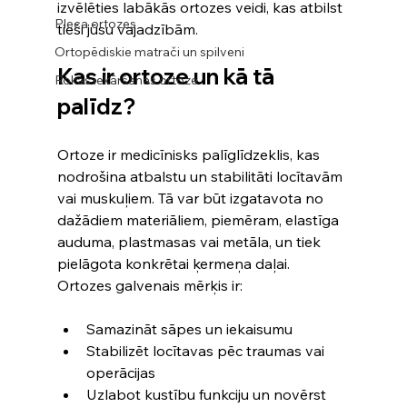
izvēlēties labākās ortozes veidi, kas atbilst 
Pleca ortozes
tieši jūsu vajadzībām.
Ortopēdiskie matrači un spilveni
Kas ir ortoze un kā tā 
Rokas iekāršanas ortoze
palīdz?
Ortoze ir medicīnisks palīglīdzeklis, kas 
nodrošina atbalstu un stabilitāti locītavām 
vai muskuļiem. Tā var būt izgatavota no 
dažādiem materiāliem, piemēram, elastīga 
auduma, plastmasas vai metāla, un tiek 
pielāgota konkrētai ķermeņa daļai. 
Ortozes galvenais mērķis ir:
Samazināt sāpes un iekaisumu
Stabilizēt locītavas pēc traumas vai 
operācijas
Uzlabot kustību funkciju un novērst 