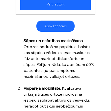
Pērciet tūlīt
Apskatīt preci
Sāpes un neērtības mazināšana
: 
Ortozes nodrošina papildu atbalstu, 
kas stiprina vēdera sienas muskuļus, 
līdz ar to mazinot diskomfortu un 
sāpes. Pētījumi rāda, ka apmēram 60% 
pacientu ziņo par simptomu 
mazināšanos, valkājot ortozes.
Vispārēja mobilitāte
: Kvalitatīva 
cirkšņa trūces ortoze nodrošina 
iespēju saglabāt aktīvu dzīvesveidu, 
neradot būtiskus ierobežojumus 