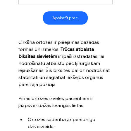
Apskatīt preci
Cirkšna ortozes ir pieejamas dažādās 
formās un izmēros. 
Trūces atbalsta 
biksītes sievietēm
 ir īpaši izstrādātas, lai 
nodrošinātu atbalstu pēc ķirurģiskām 
iejaukšanās. Šīs biksītes palīdz nodrošināt 
stabilitāti un saglabāt iekšējos orgānus 
pareizajā pozīcijā. 
Pirms ortozes izvēles pacientiem ir 
jāapsver dažas svarīgas lietas:
Ortozes saderība ar personīgo 
dzīvesveidu.