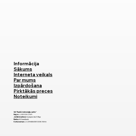
Informācija
Sākums
Interneta veikals
Par mums
Izpārdošana
Pirktākās preces
Noteikumi
SIA "Radošo tehnoloģiju centrs"
Reģ. nr.:
LV50103427691
Juridiskā adrese:
Audupes iela 9, Rīga
Banka:
AS Swedbank
Konta numurs:
LV23HABA0551030876546