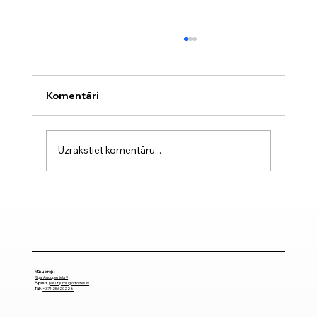
Komentāri
Uzrakstiet komentāru...
Muguras ortozes: kā izvēlēties
piemērotāko?
Mūsu birojs:
Rīga, Audupes iela 9
E-pasts
pasutijums@ortozes.lv
Tālr
.
+371 25620228