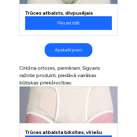
Trūces atbalsts, divpusējais
Pērciet tūlīt
Apskatīt preci
Cirkšna ortozes, piemēram, Sigvaris 
ražotie produkti, piedāvā vairākas 
būtiskas priekšrocības:
Trūces atbalsta biksītes, vīriešu