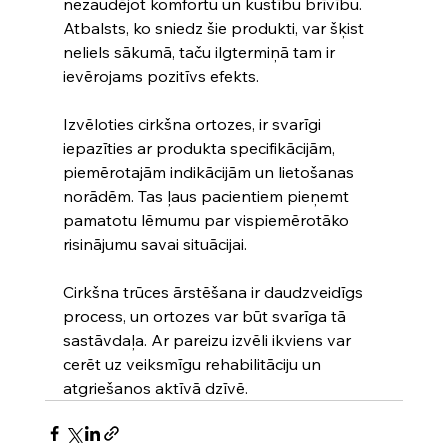
nezaudējot komfortu un kustību brīvību. 
Atbalsts, ko sniedz šie produkti, var šķist 
neliels sākumā, taču ilgtermiņā tam ir 
ievērojams pozitīvs efekts.
Izvēloties cirkšna ortozes, ir svarīgi 
iepazīties ar produkta specifikācijām, 
piemērotajām indikācijām un lietošanas 
norādēm. Tas ļaus pacientiem pieņemt 
pamatotu lēmumu par vispiemērotāko 
risinājumu savai situācijai.
Cirkšna trūces ārstēšana ir daudzveidīgs 
process, un ortozes var būt svarīga tā 
sastāvdaļa. Ar pareizu izvēli ikviens var 
cerēt uz veiksmīgu rehabilitāciju un 
atgriešanos aktīvā dzīvē.