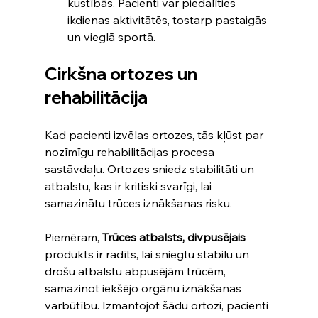
kustībās. Pacienti var piedalīties 
ikdienas aktivitātēs, tostarp pastaigās 
un vieglā sportā.
Cirkšna ortozes un 
rehabilitācija
Kad pacienti izvēlas ortozes, tās kļūst par 
nozīmīgu rehabilitācijas procesa 
sastāvdaļu. Ortozes sniedz stabilitāti un 
atbalstu, kas ir kritiski svarīgi, lai 
samazinātu trūces iznākšanas risku. 
Piemēram, 
Trūces atbalsts, divpusējais
produkts ir radīts, lai sniegtu stabilu un 
drošu atbalstu abpusējām trūcēm, 
samazinot iekšējo orgānu iznākšanas 
varbūtību. Izmantojot šādu ortozi, pacienti 