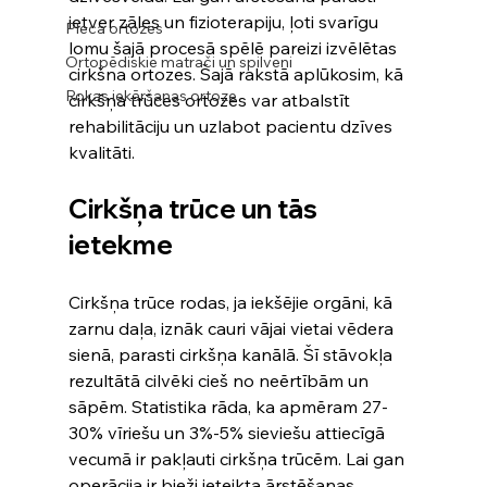
ietver zāles un fizioterapiju, ļoti svarīgu 
Pleca ortozes
lomu šajā procesā spēlē pareizi izvēlētas 
Ortopēdiskie matrači un spilveni
cirkšna ortozes. Šajā rakstā aplūkosim, kā 
Rokas iekāršanas ortoze
cirkšņa trūces ortozes var atbalstīt 
rehabilitāciju un uzlabot pacientu dzīves 
kvalitāti.
Cirkšņa trūce un tās 
ietekme
Cirkšņa trūce rodas, ja iekšējie orgāni, kā 
zarnu daļa, iznāk cauri vājai vietai vēdera 
sienā, parasti cirkšņa kanālā. Šī stāvokļa 
rezultātā cilvēki cieš no neērtībām un 
sāpēm. Statistika rāda, ka apmēram 27-
30% vīriešu un 3%-5% sieviešu attiecīgā 
vecumā ir pakļauti cirkšņa trūcēm. Lai gan 
operācija ir bieži ieteikta ārstēšanas 