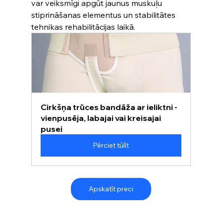
var veiksmīgi apgūt jaunus muskuļu 
stiprināšanas elementus un stabilitātes 
tehnikas rehabilitācijas laikā.
Cirkšņa trūces bandāža ar ieliktni -  
vienpusēja, labajai vai kreisajai 
pusei
Pērciet tūlīt
Apskatīt preci