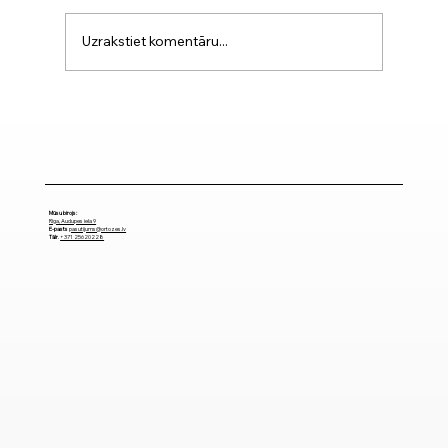
Uzrakstiet komentāru...
Muguras ortozes: kā izvēlēties
piemērotāko?
Mūsu birojs:
Rīga, Audupes iela 9
E-pasts
pasutijums@ortozes.lv
Tālr
.
+371 25620228