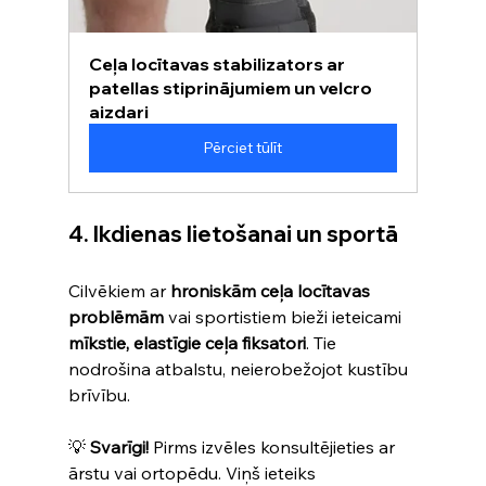
Ceļa locītavas stabilizators ar 
patellas stiprinājumiem un velcro 
aizdari
Pērciet tūlīt
4. Ikdienas lietošanai un sportā
Cilvēkiem ar 
hroniskām ceļa locītavas 
problēmām
 vai sportistiem bieži ieteicami 
mīkstie, elastīgie ceļa fiksatori
. Tie 
nodrošina atbalstu, neierobežojot kustību 
brīvību. 
💡 
Svarīgi!
 Pirms izvēles konsultējieties ar 
ārstu vai ortopēdu. Viņš ieteiks 