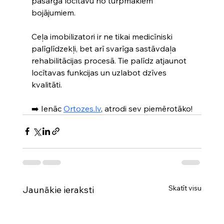
pasargā locītavu no turpmākiem 
bojājumiem. 
Ceļa imobilizatori ir ne tikai medicīniski 
palīglīdzekļi, bet arī svarīga sastāvdaļa 
rehabilitācijas procesā. Tie palīdz atjaunot 
locītavas funkcijas un uzlabot dzīves 
kvalitāti. 
➡️ Ienāc 
Ortozes.lv
, atrodi sev piemērotāko!
Skatīt visu
Jaunākie ieraksti