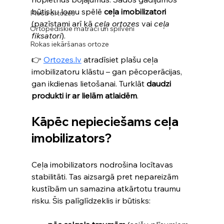
būtisku lomu spēlē 
ceļa imobilizatori
Pleca ortozes
(pazīstami arī kā 
ceļa ortozes
 vai 
ceļa 
Ortopēdiskie matrači un spilveni
fiksatori
). 
Rokas iekāršanas ortoze
👉 
Ortozes.lv
 atradīsiet plašu ceļa 
imobilizatoru klāstu – gan pēcoperācijas, 
gan ikdienas lietošanai. Turklāt 
daudzi 
produkti ir ar lielām atlaidēm
.
Kāpēc nepieciešams ceļa 
imobilizators?
Ceļa imobilizators nodrošina locītavas 
stabilitāti. Tas aizsargā pret nepareizām 
kustībām un samazina atkārtotu traumu 
risku. Šis palīglīdzeklis ir būtisks: