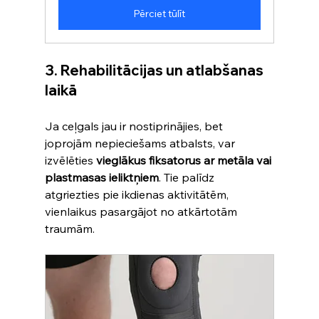
Pērciet tūlīt
3. Rehabilitācijas un atlabšanas 
laikā
Ja ceļgals jau ir nostiprinājies, bet 
joprojām nepieciešams atbalsts, var 
izvēlēties 
vieglākus fiksatorus ar metāla vai 
plastmasas ieliktņiem
. Tie palīdz 
atgriezties pie ikdienas aktivitātēm, 
vienlaikus pasargājot no atkārtotām 
traumām.