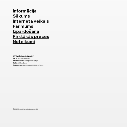
Informācija
Sākums
Interneta veikals
Par mums
Izpārdošana
Pirktākās preces
Noteikumi
SIA "Radošo tehnoloģiju centrs"
Reģ. nr.:
LV50103427691
Juridiskā adrese:
Audupes iela 9, Rīga
Banka:
AS Swedbank
Konta numurs:
LV23HABA0551030876546
© 2025 Radošo tehnoloģiju centrs SIA