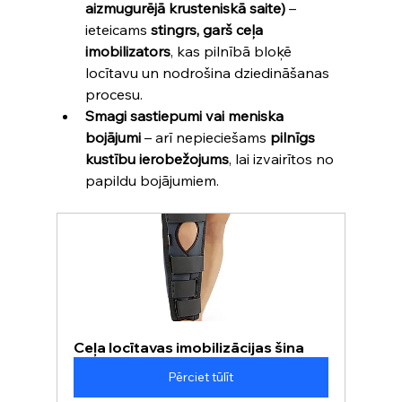
aizmugurējā krusteniskā saite)
 – 
ieteicams 
stingrs, garš ceļa 
imobilizators
, kas pilnībā bloķē 
locītavu un nodrošina dziedināšanas 
procesu.
Smagi sastiepumi vai meniska 
bojājumi
 – arī nepieciešams 
pilnīgs 
kustību ierobežojums
, lai izvairītos no 
papildu bojājumiem.
Ceļa locītavas imobilizācijas šina
Pērciet tūlīt