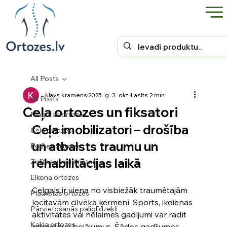
All Posts
klavs kramens
2025. g. 3. okt.
Lasīts 2 min
All Posts
Ceļa ortozes un fiksatori
Muguras ortozes
Ceļa imobilizatori – drošība 
Ceļa ortozes
un atbalsts traumu un 
Potītes ortozes
rehabilitācijas laikā
Zolītes un supinatori
Elkoņa ortozes
Ceļgals ir viena no visbiežāk traumētajām 
Plaukstas ortozes
locītavām cilvēka ķermenī. Sports, ikdienas 
Pārvietošanās palīglīdzekļi
aktivitātes vai nelaimes gadījumi var radīt 
Kakla ortozes
nopietnus bojājumus. Šādos gadījumos 