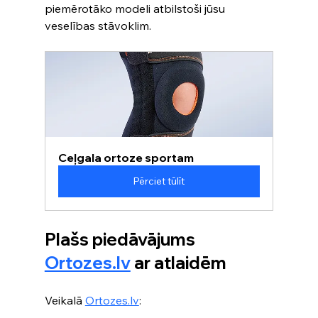
piemērotāko modeli atbilstoši jūsu 
veselības stāvoklim.
Ceļgala ortoze sportam
Pērciet tūlīt
Plašs piedāvājums 
Ortozes.lv
 ar atlaidēm
Veikalā 
Ortozes.lv
: