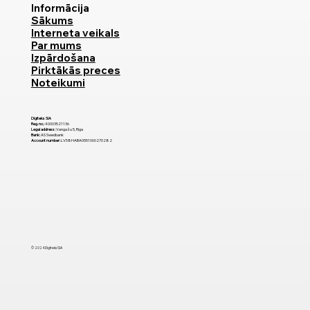
Informācija
Sākums
Interneta veikals
Par mums
Izpārdošana
Pirktākās preces
Noteikumi
Digiteks SIA
Reg. no.:
40003521136
Legal address:
Vangažu 5, Riga
Bank:
AS Swedbank
Account number:
LV58HABA0551000270282
© 2024 Digiteks SIA