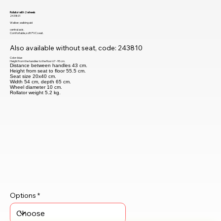
Rollator with 2 wheels
243801
Walker, walking aid
central axis.
Comfortable, soft PVC seat.
Also available without seat, code: 243810
Color: blue
Height from the handles to the floor 67 - 95 cm.
Distance between handles 43 cm.
Height from seat to floor 55.5 cm.
Seat size 20x40 cm.
Width 54 cm, depth 65 cm.
Wheel diameter 10 cm.
Rollator weight 5.2 kg.
Options