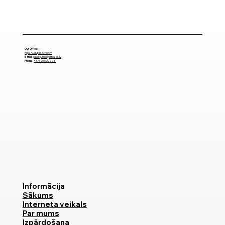
Our Office:
Riga, Audupes Street 9
E-mail
pasutijums@ortozes.lv
Phone
:
+371 25620228
Informācija
Sākums
Interneta veikals
Par mums
Izpārdošana