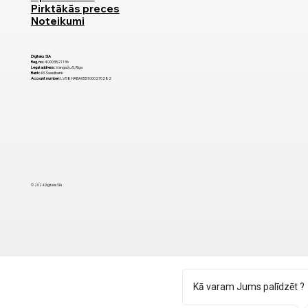
Pirktākās preces
Noteikumi
Digiteks SIA
Reg. no.:
40003521136
Legal address:
Vangažu 5, Riga
Bank:
AS Swedbank
Account number:
LV58HABA0551000270282
© 2024 Digiteks SIA
Kā varam Jums palīdzēt ?