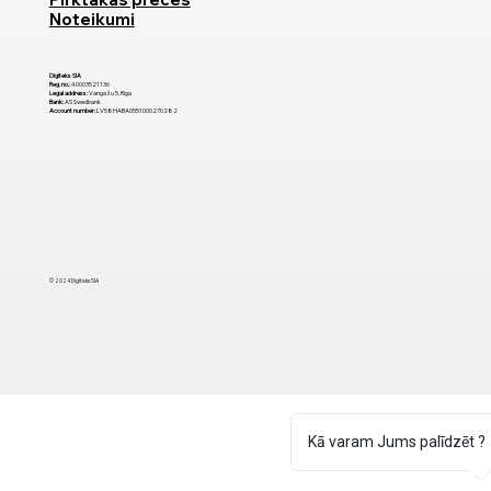
Noteikumi
Digiteks SIA
Reg. no.:
40003521136
Legal address:
Vangažu 5, Riga
Bank:
AS Swedbank
Account number:
LV58HABA0551000270282
© 2024 Digiteks SIA
Kā varam Jums palīdzēt ?