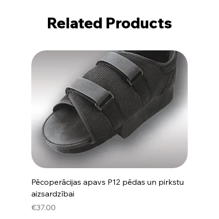
Related Products
Pēcoperācijas apavs P12 pēdas un pirkstu
aizsardzībai
Price
€37.00