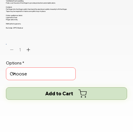
Ventilated foam padding.
Folds over the end of the finger to provide protection and stabilization.
Kā lietot:
Put finger into the finger splint, then bend the aluminum splints inwardly to fit the finger.
Tape may be required to make sure splint stays in place.
Kādos gadījumos lietot:
Ligament strain
Finger deformity
Mērīt pirksta garumu
Ražotājs: OPPO Medical
Options
Add to Cart