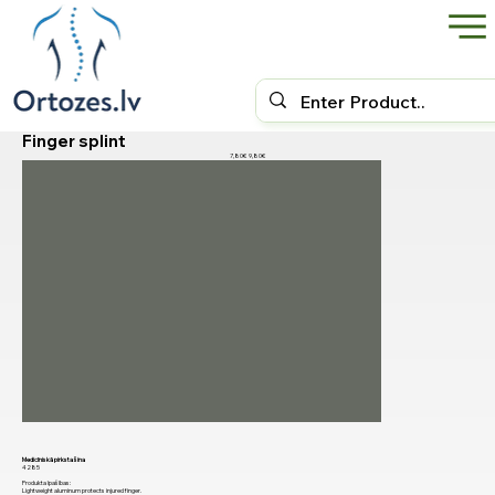
Finger splint
9,80€
7,80€
Medicīniskā pirksta šina
4285
Produkta īpašības:
Lightweight aluminum protects injured finger.